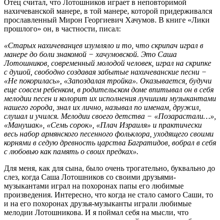
Отец считал, что Лотошников играет в неповторимой
нахичеванской манере, в той манере, которой придерживался
прославленный Мирон Георгиевич Хачумов. В книге «Лики
прошлого» он, в частности, писал:
«Старых нахичеванцев изумляло и то, что скрипач играл в
манере до боли знакомой − хачумовской. Это Саша
Лотошников, современный молодой человек, играл на скрипке
с душой, свободно создавая забытые нахичеванские песни −
«Не покорилась», «Запоздалая тройка». Оказывается, будучи
еще совсем ребенком, в родительском доме впитывал он в себя
мелодии песен и колорит их исполнения лучшими музыкантами
нашего города, знал их лично, называл по именам, дружил,
слушал и учился. Мелодии своего детства − «Позарастали…»,
«Манушак», «Семь сорок», «Плач Израиля» и практически
весь набор армянского песенного фольклора, уходящего своими
корнями в седую древность царства Багратидов, вобрал в себя
с любовью как память о своих предках».
Для меня, как для сына, было очень трогательно, буквально до
слез, когда Саша Лотошников со своими друзьями-
музыкантами играл на похоронах папы его любимые
произведения. Интересно, что когда не стало самого Саши, то
и на его похоронах друзья-музыканты играли любимые
мелодии Лотошникова. И я поймал себя на мысли, что