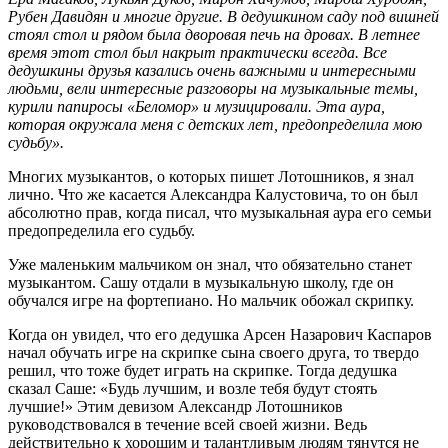
Рубен Давидян и многие другие. В дедушкином саду под вишней
стоял стол и рядом была дворовая печь на дровах. В летнее
время этот стол был накрыт практически всегда. Все
дедушкины друзья казались очень важными и интересными
людьми, вели интересные разговоры на музыкальные темы,
курили папиросы «Беломор» и музицировали. Эта аура,
которая окружала меня с детских лет, предопределила мою
судьбу».
Многих музыкантов, о которых пишет Лотошников, я знал
лично. Что же касается Александра Калустовича, то он был
абсолютно прав, когда писал, что музыкальная аура его семьи
предопределила его судьбу.
Уже маленьким мальчиком он знал, что обязательно станет
музыкантом. Сашу отдали в музыкальную школу, где он
обучался игре на фортепиано. Но мальчик обожал скрипку.
Когда он увидел, что его дедушка Арсен Назарович Каспаров
начал обучать игре на скрипке сына своего друга, то твердо
решил, что тоже будет играть на скрипке. Тогда дедушка
сказал Саше: «Будь лучшим, и возле тебя будут стоять
лучшие!» Этим девизом Александр Лотошников
руководствовался в течение всей своей жизни. Ведь
действительно к хорошим и талантливым людям тянутся не