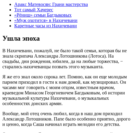
Аракс Матевосян: Грани мастерства
Тот самый Хачерес
«Рёниш» семьи Багдыковых
«Муж охотится» в Нахичевани
Каретные часы из Нахичевани
Ушла эпоха
В Нахичевани, пожалуй, не было такой семьи, которая бы не
знала скрипача Александра Лотошникова (Лотоса). На
свадьбы, дни рождения, юбилеи, да на любые торжества, −
старались нахичеванцы позвать этого музыканта.
Я же его знал около сорока лет. Помню, как он еще молодым
парнем приходил в гости к нам домой, как музицировал. Он
часами мог говорить с моим отцом, известным врачом,
краеведом Минасом Георгиевичем Багдыковым, об истории
музыкальной культуры Нахичевани, о музыкальных
особенностях донских армян.
Вообще, мой отец очень любил, когда в наш дом приходил
Александр Лотошников. Папе было особенно приятно, дорого
и ценно, когда Саша начинал играть мелодии его детства.