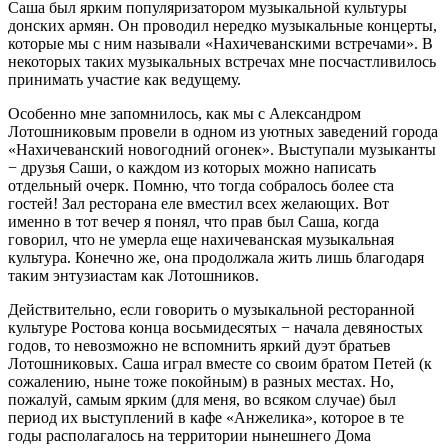
Саша был ярким популяризатором музыкальной культуры
донских армян. Он проводил нередко музыкальные концерты,
которые мы с ним называли «Нахичеванскими встречами». В
некоторых таких музыкальных встречах мне посчастливилось
принимать участие как ведущему.
Особенно мне запомнилось, как мы с Александром
Лотошниковым провели в одном из уютных заведений города
«Нахичеванский новогодний огонек». Выступали музыканты
− друзья Саши, о каждом из которых можно написать
отдельный очерк. Помню, что тогда собралось более ста
гостей! Зал ресторана еле вместил всех желающих. Вот
именно в тот вечер я понял, что прав был Саша, когда
говорил, что не умерла еще нахичеванская музыкальная
культура. Конечно же, она продолжала жить лишь благодаря
таким энтузиастам как Лотошников.
Действительно, если говорить о музыкальной ресторанной
культуре Ростова конца восьмидесятых − начала девяностых
годов, то невозможно не вспомнить яркий дуэт братьев
Лотошниковых. Саша играл вместе со своим братом Петей (к
сожалению, ныне тоже покойным) в разных местах. Но,
пожалуй, самым ярким (для меня, во всяком случае) был
период их выступлений в кафе «Анжелика», которое в те
годы располагалось на территории нынешнего Дома