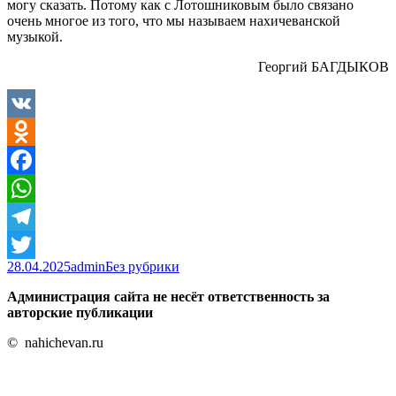
могу сказать. Потому как с Лотошниковым было связано
очень многое из того, что мы называем нахичеванской
музыкой.
Георгий БАГДЫКОВ
VK
Odnoklassniki
Facebook
WhatsApp
Telegram
Опубликовано
Автор
Рубрики
28.04.2025
admin
Без рубрики
Twitter
Администрация сайта не несёт ответственность за
авторские публикации
© nahichevan.ru