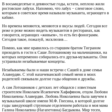
В восьмидесятые и девяностые годы, кстати, неплохо жили
ростовские лабухи. Напомню, что лабух − сленговое слово,
которым в советское время называли музыканта, играющего в
кабаке.
Но времена меняются, меняются и вкусы людей. Сегодня все
реже и реже можно видеть музыкантов в ресторанах, как
говорится, играющих «живьем», то есть без фонограмм.
Сегодня такое, пожалуй, эксклюзив…
Помню, как мне нравилось со старшим братом Тиграном
приходить в гости к Саше Лотошникову на мальчишники, на
которых непременно собирались его друзья-музыканты. Они
устраивали незабываемые концерты.
Незабываемы были и наши встречи с Сашей в доме семьи
Алавердян. С этой нахичеванской семьей меня и моих
родителей связывали долгие годы общения и дружбы.
А сам Лотошников с детских лет общался с известным
строителем Николаем Исаевичем Хафафяном, отцом Любови
Николаевны Алавердян. Любовь Николаевна была завучем в
музыкальной школе имени М.Ф. Гнесина, в которой долгие
годы заведующей струнным отделением работала и моя мама
Галина Николаевна (Нагапетовна) Багдыкова. Мир тесен,