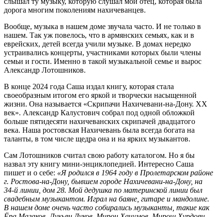
слышал ту музыку, которую слушал мой отец, которая была
дорога многим поколениям нахичеванцев.
Вообще, музыка в нашем доме звучала часто. И не только в
нашем. Так уж повелось, что в армянских семьях, как и в
еврейских, детей всегда учили музыке. В домах нередко
устраивались концерты, участниками которых были члены
семьи и гости. Именно в такой музыкальной семье и вырос
Александр Лотошников.
В конце 2024 года Саша издал книгу, которая стала
своеобразным итогом его яркой и творчески насыщенной
жизни. Она называется «Скрипачи Нахичевани-на-Дону. XX
век». Александр Калустович собрал под одной обложкой
больше пятидесяти нахичеванских скрипачей двадцатого
века. Наша ростовская Нахичевань была всегда богата на
таланты, в том числе щедра она и на ярких музыкантов.
Сам Лотошников считал свою работу каталогом. Но я бы
назвал эту книгу мини-энциклопедией. Интересно Саша
пишет и о себе:
«Я родился в 1964 году в Пролетарском районе
г. Ростова-на-Дону, бывшем городе Нахичевани-на-Дону, на
34-й линии, дом 28. Мой дедушка по материнской линии был
свадебным музыкантом. Играл на баяне, гитаре и мандолине.
В нашем доме очень часто собирались музыканты, такие как
Ёра Магаков, Лукьян Дуков, Мирон Хачумов, Мирош Хурдоян,