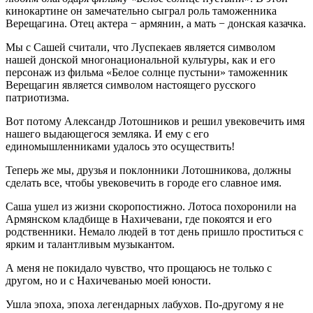
кинокартине он замечательно сыграл роль таможенника
Верещагина. Отец актера − армянин, а мать − донская казачка.
Мы с Сашей считали, что Луспекаев является символом
нашей донской многонациональной культуры, как и его
персонаж из фильма «Белое солнце пустыни» таможенник
Верещагин является символом настоящего русского
патриотизма.
Вот потому Александр Лотошников и решил увековечить имя
нашего выдающегося земляка. И ему с его
единомышленниками удалось это осуществить!
Теперь же мы, друзья и поклонники Лотошникова, должны
сделать все, чтобы увековечить в городе его славное имя.
Саша ушел из жизни скоропостижно. Лотоса похоронили на
Армянском кладбище в Нахичевани, где покоятся и его
родственники. Немало людей в тот день пришло проститься с
ярким и талантливым музыкантом.
А меня не покидало чувство, что прощаюсь не только с
другом, но и с Нахичеванью моей юности.
Ушла эпоха, эпоха легендарных лабухов. По-другому я не