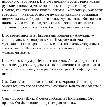
народного творчества. В этом заведении собирались новые
русские и новые армяне того времени, гуляли от души.
Помню, как гуляющие кидали деньги − «шабашку», как тогда
говорили, − на пол. А потом пожилая женщина-уборщица
подметала их, собирала и относила музыкантам. Вот тогда я
понял смысл слов о том, что если бы ростовские понты
светились, то в городе были бы все время белые ночи.
В то время многие в Нахичевани ходили в «Анжелику»
специально, как говорили, «на Шкафов» или «на
музыкальных Шкафов». Братьев Лотошниковых тогда именно
так называли. Потому что они были очень крупными
молодыми людьми.
После того как умер Петя Лотошников, Александра Лотоса
часто между собой друзья называли именно Шкафом. Так и
говорили, мол, сегодня в ресторане играет Шкаф, идем на
него.
Сам Саша Лотошников знал об этом хорошо. И никогда не
обижался, что его за глаза так называли. Как-то мне он сам в
этом признался.
Сашу Лотоса (Шкафа) очень любили в Нахичевани. Это
правда. Он был своим и родным для многих.