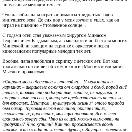
популярные мелодии тех лет.
Очень любил папа играть и романсы тридцатых годов
минувшего века. До сих пор у меня звучит в ушах, как он
играл на пианино «Утомлённое солнце».
С годами отец стал уважаемым хирургом Минасом
Георгиевичем Багдыковым, а в молодости он был для многих
Минечкой, играющим на скрипке с оркестром перед
киносеансами популярные мелодии тех лет.
Вообще, папа влюбился в скрипку с детских лет. Вот как
трогательно он пишет об этом в книге «Мои воспоминания.
Мысли о прожитом»:
«Страна моего детства – это война… У мальчишек в
карманах – шершавые осколки от снарядов и бомб, порой ещё
тёплые, только что подобранные, запалы, не игрушки, а
смертельные посылки, которые предназначались не только
для взрослых. Центром „культурной жизни“ этого периода
был базар. Торговля всякой всячиной, обилие нищих,
искалеченных, просивших, молящих подаяния. Все мысли
вращались вокруг еды. Что из вещей можно выменять на
продукты? Что купить? Как-то, прохаживаясь вдоль
ларьков, я неожиданно заметил футляр. Внутри – маленькая