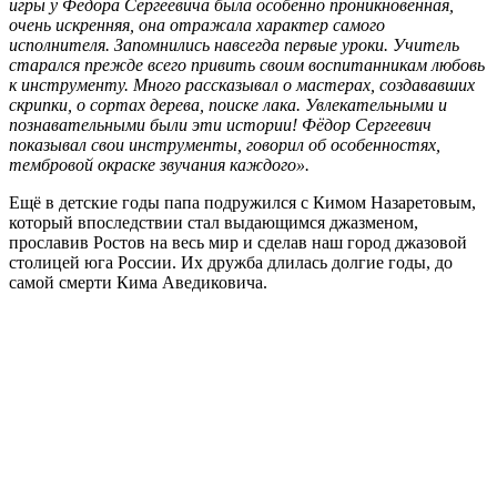
игры у Фёдора Сергеевича была особенно проникновенная,
очень искренняя, она отражала характер самого
исполнителя. Запомнились навсегда первые уроки. Учитель
старался прежде всего привить своим воспитанникам любовь
к инструменту. Много рассказывал о мастерах, создававших
скрипки, о сортах дерева, поиске лака. Увлекательными и
познавательными были эти истории! Фёдор Сергеевич
показывал свои инструменты, говорил об особенностях,
тембровой окраске звучания каждого».
Ещё в детские годы папа подружился с Кимом Назаретовым,
который впоследствии стал выдающимся джазменом,
прославив Ростов на весь мир и сделав наш город джазовой
столицей юга России. Их дружба длилась долгие годы, до
самой смерти Кима Аведиковича.