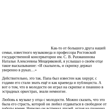
Как-то от большого друга нашей
семьи, известного музыковеда и профессора Ростовской
государственной консерватории им. С. В. Рахманинова
Натальи Алексеевны Мещеряковой, я услышал о своём отце
такое высказывание: «И скальпель, и скрипку держал
уверенно в руках…»
Действительно, это так. Папа был известен как хирург, с
годами его стали знать ещё и как краеведа и публициста. А
вот о том, что в молодости он играл на скрипке и пианино в
эстрадных оркестрах, знали немногие.
Любовь к музыке у отца с молодости. Можно сказать, что это
была его страсть, которой он любил отдаваться в свободное от
работы время. Нередко он встречал друзей, играя на пианино