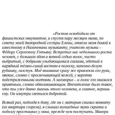
«Ростов освободили от
фашистских оккупантов, и спустя пару месяцев мама, по
совету моей двоюродной сестры Елены, отвела меня домой к
известному в Нахичевани музыканту, учителю музыки –
Фёдору Сергеевичу Готьяну. Встретил нас небольшого роста
человек, с большим лбом и копной седых волос, чисто
выбритый, с добрыми улыбающимися глазами, одетый в
нарядный тёмно-синий костюм в полоску, кипенно-белую
рубашку, галстук. Моё внимание сразу же привлекли его руки,
мягкие, словно с просвечивающей кожей, с коротко
подстриженными ногтями. А заговорил – и голос его оказался
приятным, словно обволакивающим. Впечатление было такое,
что ты уже давно знаешь этого человека, а главное, веришь
ему. Он изнутри светился добротой.
Всякий раз, подходя к дому, где он с матерью снимал комнату
(их квартира сгорела), я слышал волшебные звуки скрипки и
подолгу простаивал у окна, прежде чем постучать. Манера