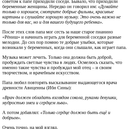
советом к папе приходили соседи. Бывало, что приходили
беременные женщины. Нередко он говорил им:
«Думайте
только о хорошем, смотрите добрые фильмы, красивые
картины и слушайте хорошую музыку. Это очень важно не
только для вас, но и для вашего будущего ребенка».
После этих слов папа мог сесть за наше старое пианино
«Рёниш» и начинать играть для беременной соседки разные
мелодии. До сих пор помню те добрые улыбки, которые
возникали у беременных, когда они слышали, как играет папа.
Музыка может лечить. Только она должна быть доброй,
пробуждать светлые чувства в людях. Осмелюсь сказать, что
именно такие чувства и пробуждал мой отец – и своим
творчеством, и врачебным искусством.
Папа любил повторять высказывание выдающегося врача
древности Авиценны (Ибн Сины):
«Врач должен обладать взглядом сокола, руками девушки,
мудростью змеи и сердцем льва».
А потом добавлял:
«Только сердце должно быть ещё и
добрым».
Очень точно, на мой взгляд.