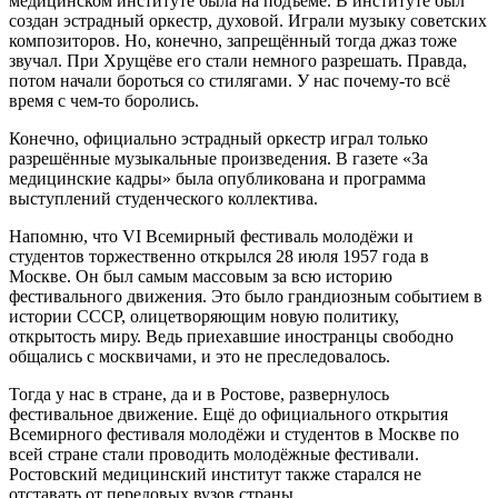
медицинском институте была на подъёме. В институте был
создан эстрадный оркестр, духовой. Играли музыку советских
композиторов. Но, конечно, запрещённый тогда джаз тоже
звучал. При Хрущёве его стали немного разрешать. Правда,
потом начали бороться со стилягами. У нас почему-то всё
время с чем-то боролись.
Конечно, официально эстрадный оркестр играл только
разрешённые музыкальные произведения. В газете «За
медицинские кадры» была опубликована и программа
выступлений студенческого коллектива.
Напомню, что VI Всемирный фестиваль молодёжи и
студентов торжественно открылся 28 июля 1957 года в
Москве. Он был самым массовым за всю историю
фестивального движения. Это было грандиозным событием в
истории СССР, олицетворяющим новую политику,
открытость миру. Ведь приехавшие иностранцы свободно
общались с москвичами, и это не преследовалось.
Тогда у нас в стране, да и в Ростове, развернулось
фестивальное движение. Ещё до официального открытия
Всемирного фестиваля молодёжи и студентов в Москве по
всей стране стали проводить молодёжные фестивали.
Ростовский медицинский институт также старался не
отставать от передовых вузов страны.