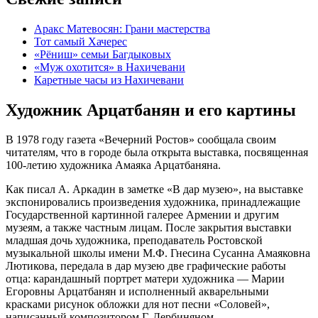
Аракс Матевосян: Грани мастерства
Тот самый Хачерес
«Рёниш» семьи Багдыковых
«Муж охотится» в Нахичевани
Каретные часы из Нахичевани
Художник Арцатбанян и его картины
В 1978 году газета «Вечерний Ростов» сообщала своим
читателям, что в городе была открыта выставка, посвященная
100-летию художника Амаяка Арцатбаняна.
Как писал А. Аркадин в заметке «В дар музею», на выставке
экспонировались произведения художника, принадлежащие
Государственной картинной галерее Армении и другим
музеям, а также частным лицам. После закрытия выставки
младшая дочь художника, преподаватель Ростовской
музыкальной школы имени М.Ф. Гнесина Сусанна Амаяковна
Лютикова, передала в дар музею две графические работы
отца: карандашный портрет матери художника — Марии
Егоровны Арцатбанян и исполненный акварельными
красками рисунок обложки для нот песни «Соловей»,
написанный композитором Г. Дербиняном.