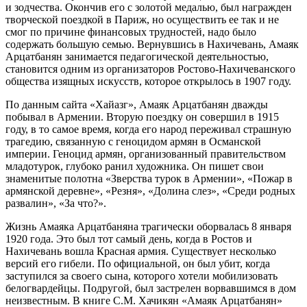
и зодчества. Окончив его с золотой медалью, был награжден
творческой поездкой в Париж, но осуществить ее так и не
смог по причине финансовых трудностей, надо было
содержать большую семью. Вернувшись в Нахичевань, Амаяк
Арцатбанян занимается педагогической деятельностью,
становится одним из организаторов Ростово-Нахичеванского
общества изящных искусств, которое открылось в 1907 году.
По данным сайта «Хайазг», Амаяк Арцатбанян дважды
побывал в Армении. Вторую поездку он совершил в 1915
году, в то самое время, когда его народ переживал страшную
трагедию, связанную с геноцидом армян в Османской
империи. Геноцид армян, организованный правительством
младотурок, глубоко ранил художника. Он пишет свои
знаменитые полотна «Зверства турок в Армении», «Пожар в
армянской деревне», «Резня», «Долина слез», «Среди родных
развалин», «За что?».
Жизнь Амаяка Арцатбаняна трагически оборвалась 8 января
1920 года. Это был тот самый день, когда в Ростов и
Нахичевань вошла Красная армия. Существует несколько
версий его гибели. По официальной, он был убит, когда
заступился за своего сына, которого хотели мобилизовать
белогвардейцы. Подругой, был застрелен ворвавшимся в дом
неизвестным. В книге С.М. Хачикян «Амаяк Арцатбанян»