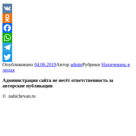
VK
Odnoklassniki
Facebook
WhatsApp
Telegram
Опубликовано
04.06.2019
Автор
admin
Рубрики
Нахичевань в
Twitter
лицах
Администрация сайта не несёт ответственность за
авторские публикации
© nahichevan.ru