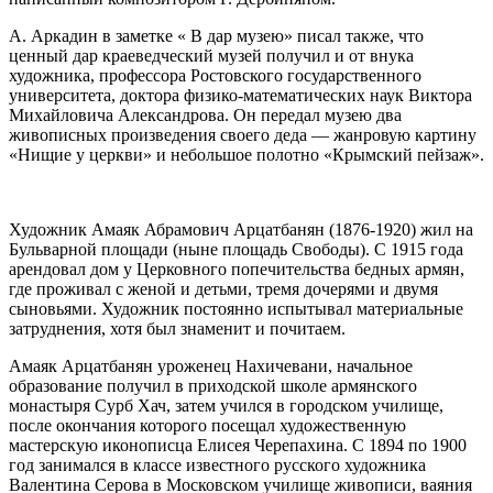
А. Аркадин в заметке « В дар музею» писал также, что
ценный дар краеведческий музей получил и от внука
художника, профессора Ростовского государственного
университета, доктора физико-математических наук Виктора
Михайловича Александрова. Он передал музею два
живописных произведения своего деда — жанровую картину
«Нищие у церкви» и небольшое полотно «Крымский пейзаж».
Художник Амаяк Абрамович Арцатбанян (1876-1920) жил на
Бульварной площади (ныне площадь Свободы). С 1915 года
арендовал дом у Церковного попечительства бедных армян,
где проживал с женой и детьми, тремя дочерями и двумя
сыновьями. Художник постоянно испытывал материальные
затруднения, хотя был знаменит и почитаем.
Амаяк Арцатбанян уроженец Нахичевани, начальное
образование получил в приходской школе армянского
монастыря Сурб Хач, затем учился в городском училище,
после окончания которого посещал художественную
мастерскую иконописца Елисея Черепахина. С 1894 по 1900
год занимался в классе известного русского художника
Валентина Серова в Московском училище живописи, ваяния