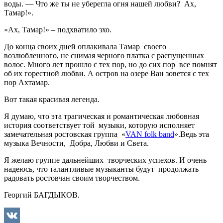
воды. — Что же ты не уберегла огня нашей любви?
Ах,
Тамар!».
«Ах, Тамар!» – подхватило эхо.
До конца своих дней оплакивала Тамар
своего
возлюбленного, не снимая черного платка с распущенных
волос. Много лет прошло с тех пор, но до сих пор
все помнят
об их горестной любви. А остров на озере Ван зовется с тех
пор Ахтамар.
Вот такая красивая легенда.
Я думаю, что эта трагическая и романтическая любовная
история соответствует той
музыки, которую исполняет
замечательная ростовская группа
«
VAN folk band
».Ведь эта
музыка Вечности,
Добра, Любви и Света.
Я желаю группе дальнейших
творческих успехов. И очень
надеюсь, что талантливые музыканты будут
продолжать
радовать ростовчан своим творчеством.
Георгий БАГДЫКОВ.