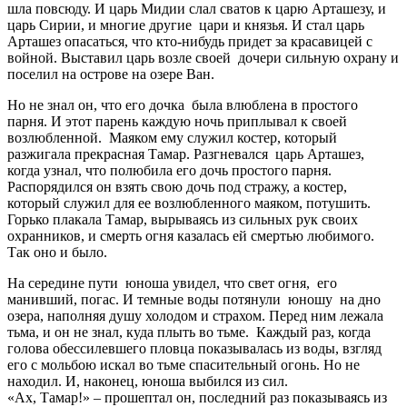
шла повсюду. И царь Мидии слал сватов к царю Арташезу, и
царь Сирии, и многие другие
цари и князья. И стал царь
Арташез опасаться, что кто-нибудь придет за красавицей с
войной. Выставил царь возле своей
дочери сильную охрану и
поселил на острове на озере Ван.
Но не знал он, что его дочка
была влюблена в простого
парня. И этот парень каждую ночь приплывал к своей
возлюбленной.
Маяком ему служил костер, который
разжигала прекрасная Тамар. Разгневался
царь Арташез,
когда узнал, что полюбила его дочь простого парня.
Распорядился он взять свою дочь под стражу, а костер,
который служил для ее возлюбленного маяком, потушить.
Горько плакала Тамар, вырываясь из сильных рук своих
охранников, и смерть огня казалась ей смертью любимого.
Так оно и было.
На середине пути
юноша увидел, что свет огня,
его
манивший, погас. И темные воды потянули
юношу
на дно
озера, наполняя душу холодом и страхом. Перед ним лежала
тьма, и он не знал, куда плыть во тьме.
Каждый раз, когда
голова обессилевшего пловца показывалась из воды, взгляд
его с мольбою искал во тьме спасительный огонь. Но не
находил. И, наконец, юноша выбился из сил.
«Ах, Тамар!» – прошептал он, последний раз показываясь из