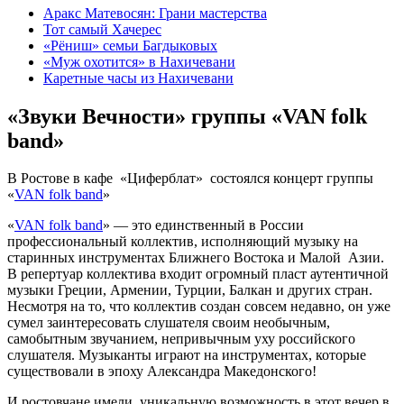
Аракс Матевосян: Грани мастерства
Тот самый Хачерес
«Рёниш» семьи Багдыковых
«Муж охотится» в Нахичевани
Каретные часы из Нахичевани
«Звуки Вечности» группы «VAN folk
band»
В Ростове в кафе
«Циферблат»
состоялся концерт группы
«
VAN folk band
»
«
VAN folk band
» — это единственный в России
профессиональный коллектив, исполняющий музыку на
старинных инструментах Ближнего Востока и Малой
Азии.
В репертуар коллектива входит огромный пласт аутентичной
музыки Греции, Армении, Турции, Балкан и других стран.
Несмотря на то, что коллектив создан совсем недавно, он уже
сумел заинтересовать слушателя своим необычным,
самобытным звучанием, непривычным уху российского
слушателя. Музыканты играют на инструментах, которые
существовали в эпоху Александра Македонского!
И ростовчане имели
уникальную возможность в этот вечер в