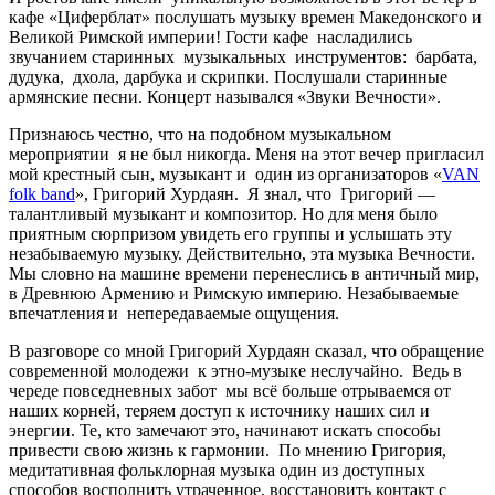
кафе «Циферблат» послушать музыку времен Македонского и
Великой Римской империи!
Гости кафе
насладились
звучанием старинных
музыкальных
инструментов:
барбата,
дудука,
дхола, дарбука и скрипки. Послушали старинные
армянские песни. Концерт назывался «Звуки Вечности».
Признаюсь честно, что на подобном музыкальном
мероприятии
я не был никогда. Меня на этот вечер пригласил
мой крестный сын, музыкант и
один из организаторов «
VAN
folk band
», Григорий Хурдаян.
Я знал, что
Григорий —
талантливый музыкант и композитор. Но для меня было
приятным сюрпризом увидеть его группы и услышать эту
незабываемую музыку. Действительно, эта музыка Вечности.
Мы словно на машине времени перенеслись в античный мир,
в Древнюю Армению и Римскую империю. Незабываемые
впечатления и
непередаваемые ощущения.
В разговоре со мной Григорий Хурдаян сказал, что о
бращение
современной молодежи
к этно-музыке неслучайно.
Ведь в
череде повседневных забот
мы всё больше отрываемся от
наших корней, теряем доступ к источнику наших сил и
энергии. Те, кто замечают это, начинают искать способы
привести свою жизнь к гармонии.
По мнению Григория,
медитативная фольклорная музыка один из доступных
способов восполнить утраченное, восстановить контакт с