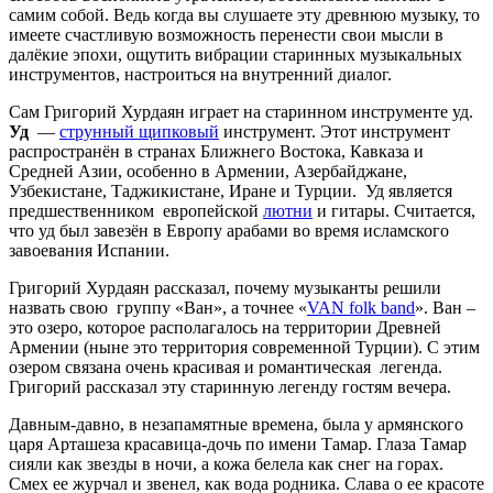
самим собой. Ведь когда вы слушаете эту древнюю музыку, то
имеете счастливую возможность перенести свои мысли в
далёкие эпохи, ощутить вибрации старинных музыкальных
инструментов, настроиться на внутренний диалог.
Сам Григорий Хурдаян играет на старинном инструменте уд.
Уд
—
струнный щипковый
инструмент. Этот инструмент
распространён в странах Ближнего Востока, Кавказа и
Средней Азии, особенно в Армении, Азербайджане,
Узбекистане, Таджикистане, Иране и Турции.
Уд является
предшественником
европейской
лютни
и гитары. Считается,
что уд был завезён в Европу арабами во время исламского
завоевания Испании.
Григорий Хурдаян рассказал, почему музыканты решили
назвать свою
группу «Ван», а точнее
«
VAN folk band
». Ван –
это озеро, которое располагалось на территории Древней
Армении (ныне это территория современной Турции). С этим
озером связана очень красивая и романтическая
легенда.
Григорий рассказал эту старинную легенду гостям вечера.
Давным-давно, в незапамятные времена, была у армянского
царя Арташеза красавица-дочь по имени Тамар. Глаза Тамар
сияли как звезды в ночи, а кожа белела как снег на горах.
Смех ее журчал и звенел, как вода родника. Слава о ее красоте