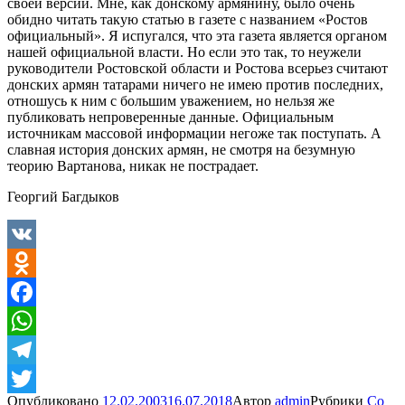
своей версии. Мне, как донскому армянину, было очень
обидно читать такую статью в газете с названием «Ростов
официальный». Я испугался, что эта газета является органом
нашей официальной власти. Но если это так, то неужели
руководители Ростовской области и Ростова всерьез считают
донских армян татарами ничего не имею против последних,
отношусь к ним с большим уважением, но нельзя же
публиковать непроверенные данные. Официальным
источникам массовой информации негоже так поступать. А
славная история донских армян, не смотря на безумную
теорию Вартанова, никак не пострадает.
Георгий Багдыков
VK
Odnoklassniki
Facebook
WhatsApp
Telegram
Опубликовано
12.02.2003
16.07.2018
Автор
admin
Рубрики
Со