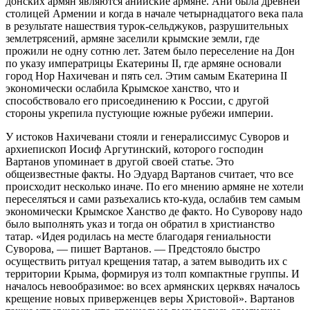
донских армян являются анийские армяне. Ани была древней
столицей Армении и когда в начале четырнадцатого века пала
в результате нашествия турок-сельджуков, разрушительных
землетрясений, армяне заселили крымские земли, где
прожили не одну сотню лет. Затем было переселение на Дон
по указу императрицы Екатерины II, где армяне основали
город Нор Нахичеван и пять сел. Этим самым Екатерина II
экономически ослабила Крымское ханство, что и
способствовало его присоединению к России, с другой
стороны укрепила пустующие южные рубежи империи.
У истоков Нахичевани стояли и генералиссимус Суворов и
архиепископ Иосиф Аргутинский, которого господин
Вартанов упоминает в другой своей статье. Это
общеизвестные факты. Но Эдуард Вартанов считает, что все
происходит несколько иначе. По его мнению армяне не хотели
переселяться и сами разъехались кто-куда, ослабив тем самым
экономически Крымское Ханство де факто. Но Суворову надо
было выполнять указ и тогда он обратил в христианство
татар. «Идея родилась на месте благодаря гениальности
Суворова, — пишет Вартанов. — Предстояло быстро
осуществить ритуал крещения татар, а затем выводить их с
территории Крыма, формируя из толп компактные группы. И
началось невообразимое: во всех армянских церквях началось
крещение новых приверженцев веры Христовой». Вартанов