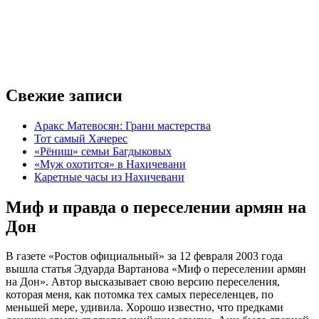
Свежие записи
Аракс Матевосян: Грани мастерства
Тот самый Хачерес
«Рёниш» семьи Багдыковых
«Муж охотится» в Нахичевани
Каретные часы из Нахичевани
Миф и правда о переселении армян на
Дон
В газете «Ростов официальный» за 12 февраля 2003 года
вышла статья Эдуарда Вартанова «Миф о переселении армян
на Дон». Автор высказывает свою версию переселения,
которая меня, как потомка тех самых переселенцев, по
меньшей мере, удивила. Хорошо известно, что предками