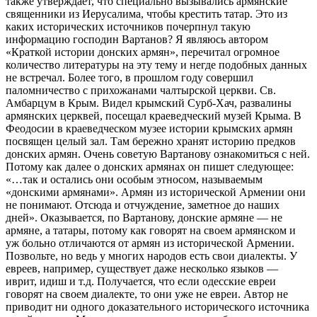
также утверждает, что специально вызывались армянские
священники из Иерусалима, чтобы крестить татар. Это из
каких исторических источников почерпнул такую
информацию господин Вартанов? Я являюсь автором
«Краткой истории донских армян», перечитал огромное
количество литературы на эту тему и негде подобных данных
не встречал. Более того, в прошлом году совершил
паломничество с прихожанами чалтырской церкви. Св.
Амбарцум в Крым. Видел крымский Сурб-Хач, развалины
армянских церквей, посещал краеведческий музей Крыма. В
Феодосии в краеведческом музее истории крымских армян
посвящен целый зал. Там бережно хранят историю предков
донских армян. Очень советую Вартанову ознакомиться с ней.
Потому как далее о донских армянах он пишет следующее:
«…так и остались они особым этносом, называемым
«донскими армянами». Армян из исторической Армении они
не понимают. Отсюда и отчуждение, заметное до наших
дней». Оказывается, по Вартанову, донские армяне — не
армяне, а татары, потому как говорят на своем армянском и
уж больно отличаются от армян из исторической Армении.
Позвольте, но ведь у многих народов есть свои диалекты. У
евреев, например, существует даже несколько языков —
иврит, идиш и т.д. Получается, что если одесские евреи
говорят на своем диалекте, то они уже не евреи. Автор не
приводит ни одного доказательного исторического источника